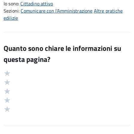
Io sono:
Cittadino attivo
Sezioni:
Comunicare con l'Amministrazione
Altre pratiche
edilizie
Quanto sono chiare le informazioni su
questa pagina?
Valuta
Valutazione
5
Valuta
stelle
4
Valuta
su
stelle
3
Valuta
5
su
stelle
2
Valuta
5
su
stelle
1
5
su
stelle
5
su