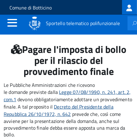
Log
Salta al contenuto principale
Skip to site navigation
Comune di Botticino
me
Sportello telematico polifunzionale
Pagare l'imposta di bollo
per il rilascio del
provvedimento finale
Le Pubbliche Amministrazioni che ricevono
le domande previste dalla
Legge 07/08/1990, n. 241, art. 2,
com.1
devono obbligatoriamente adottare un provvedimento
finale. A tal proposito il
Decreto del Presidente della
Repubblica 26/10/1972, n. 642
prevede che, così come
avviene per la presentazione della domanda, anche sul
provvedimento finale debba essere apposta una marca da
bollo.