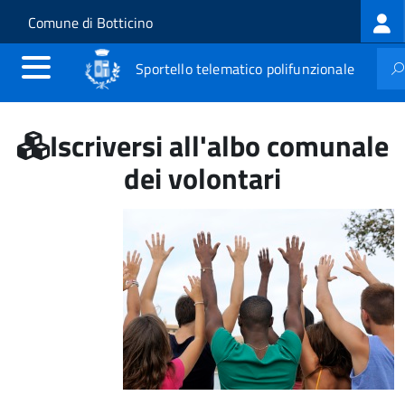
Log
Salta al contenuto principale
Skip to site navigation
Comune di Botticino
me
Sportello telematico polifunzionale
Iscriversi all'albo comunale
dei volontari