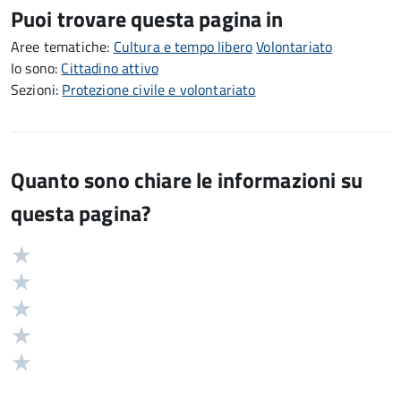
Puoi trovare questa pagina in
Aree tematiche:
Cultura e tempo libero
Volontariato
Io sono:
Cittadino attivo
Sezioni:
Protezione civile e volontariato
Quanto sono chiare le informazioni su
questa pagina?
Valuta
Valutazione
5
Valuta
stelle
4
Valuta
su
stelle
3
Valuta
5
su
stelle
2
Valuta
5
su
stelle
1
5
su