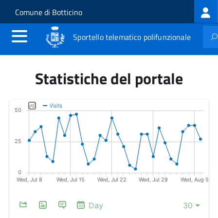
Log
Salta al contenuto principale
Skip to site navigation
Comune di Botticino
me
Sportello telematico polifunzionale
Statistiche del portale