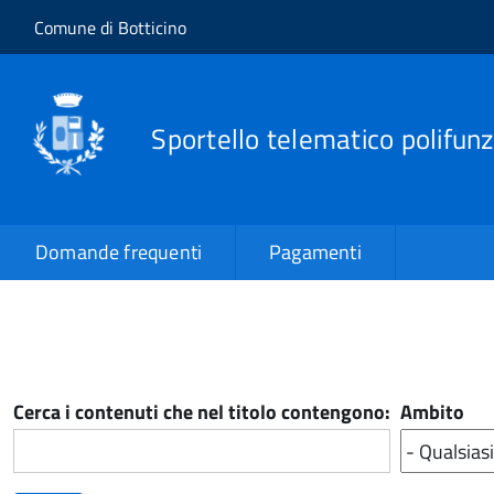
Salta al contenuto principale
Skip to site navigation
Comune di Botticino
Sportello telematico polifunz
Domande frequenti
Pagamenti
Cerca i contenuti che nel titolo contengono:
Ambito