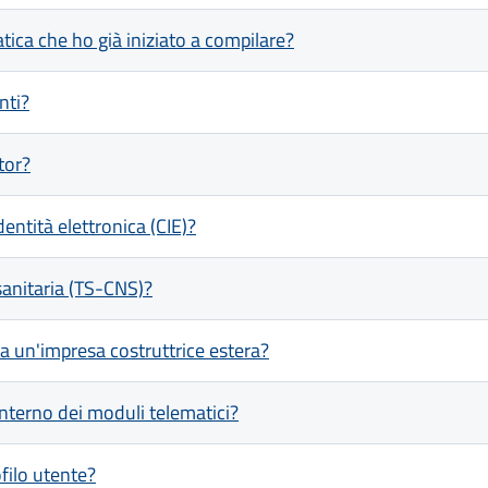
ica che ho già iniziato a compilare?
nti?
tor?
ntità elettronica (CIE)?
anitaria (TS-CNS)?
da un'impresa costruttrice estera?
'interno dei moduli telematici?
filo utente?