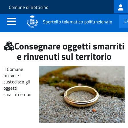
Log
Salta al contenuto principale
Skip to site navigation
Comune di Botticino
me
Sportello telematico polifunzionale
Consegnare oggetti smarriti
e rinvenuti sul territorio
Il Comune
riceve e
custodisce gli
oggetti
smarriti e non