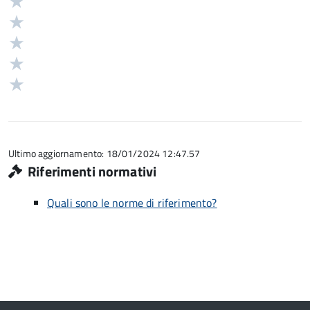
Valuta
Valutazione
5
Valuta
stelle
4
Valuta
su
stelle
3
Valuta
5
su
stelle
2
Valuta
5
su
stelle
1
5
su
stelle
5
su
5
Ultimo aggiornamento: 18/01/2024 12:47.57
Riferimenti normativi
Quali sono le norme di riferimento?