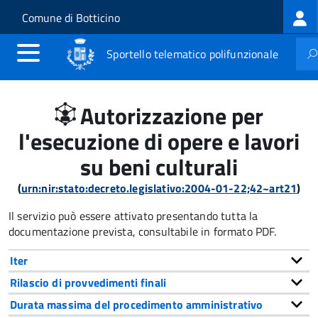
Log
Salta al contenuto principale
Skip to site navigation
Comune di Botticino
me
Sportello telematico polifunzionale
Autorizzazione per
l'esecuzione di opere e lavori
su beni culturali
(
urn:nir:stato:decreto.legislativo:2004-01-22;42~art21
)
Il servizio può essere attivato presentando tutta la
documentazione prevista, consultabile in formato PDF.
Iter
Rilascio di provvedimenti finali
Durata massima del procedimento amministrativo