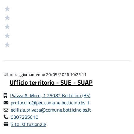
Valuta
Valutazione
5
Valuta
stelle
4
Valuta
su
stelle
3
Valuta
5
su
stelle
2
Valuta
5
su
stelle
1
5
su
stelle
5
su
5
Ultimo aggiornamento: 20/05/2026 10:25.11
Ufficio territorio - SUE - SUAP
Piazza A. Moro, 1 25082 Botticino (BS)
protocollo@pec.comune.botticino.bs.it
edilizia.privata@comune.botticino.bs.it
0307285610
Sito istituzionale