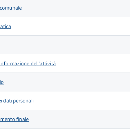
e comunale
ratica
onformazione dell'attività
io
ei dati personali
dimento finale