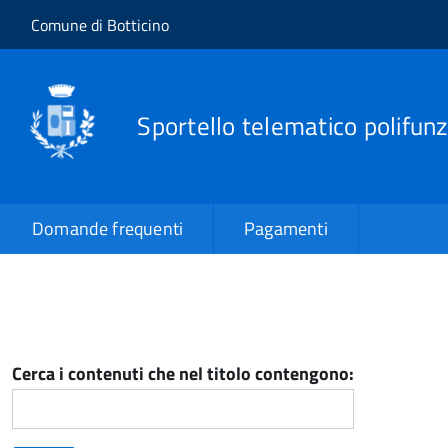
Salta al contenuto principale
Skip to site navigation
Comune di Botticino
Sportello telematico polifunz
Domande frequenti
Pagamenti
Cerca i contenuti che nel titolo contengono: